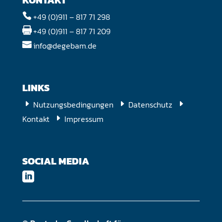
+49 (0)911 – 817 71 298

+49 (0)911 – 817 71 209

info@degebam.de

LINKS
Nutzungsbedingungen
Datenschutz
E
E
E
Kontakt
Impressum
E
SOCIAL MEDIA
