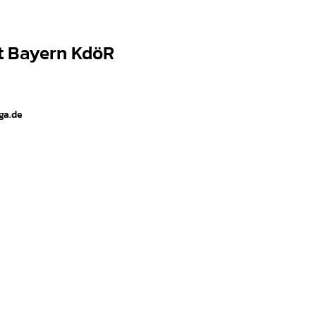
t Bayern KdöR
ga.de